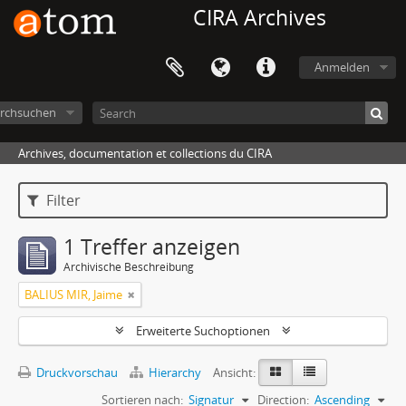
CIRA Archives
Anmelden
rchsuchen
Archives, documentation et collections du CIRA
Filter
1 Treffer anzeigen
Archivische Beschreibung
BALIUS MIR, Jaime
Erweiterte Suchoptionen
Druckvorschau
Hierarchy
Ansicht:
Sortieren nach:
Signatur
Direction:
Ascending