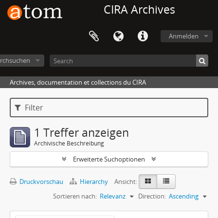
CIRA Archives
Anmelden
rchsuchen
Archives, documentation et collections du CIRA
Filter
1 Treffer anzeigen
Archivische Beschreibung
Erweiterte Suchoptionen
Druckvorschau
Hierarchy
Ansicht:
Sortieren nach:
Relevanz
Direction:
Ascending