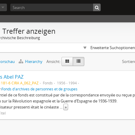
 Treffer anzeigen
rchivische Beschreibung
Erweiterte Suchoptione
orschau
Hierarchy
Ansicht:
Sortier
s Abel PAZ
1181-6 CIRA A_062_PAZ
Fonds
1956 - 1994
n
Fonds d'archives de personnes et de groupes
ntiel de ce fonds est constitué par de la correspondance envoyée ou reçu
m sur la Révolution espagnole et la Guerre d’Espagne de 1936-1939.
lisateur pressenti était le cinéaste
...
»
itel