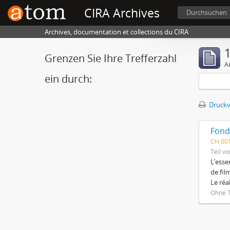
CIRA Archives
Durchsuchen
Archives, documentation et collections du CIRA
1
Grenzen Sie Ihre Trefferzahl
A
ein durch:
Druckv
Fond
CH 00
Teil vo
L’esse
de fil
Le réa
Ohne T