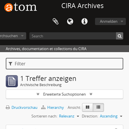
CIRA Archives
Anmelden
rchsuchen
Archives, documentation et collections du CIRA
Filter
1 Treffer anzeigen
Archivische Beschreibung
Erweiterte Suchoptionen
Druckvorschau
Hierarchy
Ansicht:
Sortieren nach:
Relevanz
Direction:
Ascending