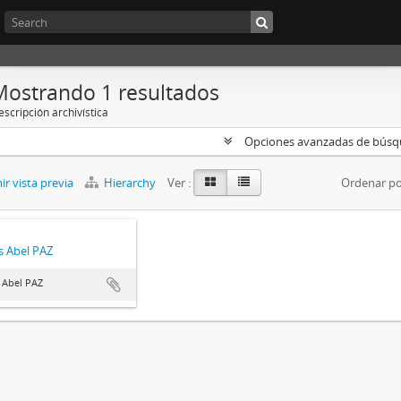
Mostrando 1 resultados
scripción archivística
Opciones avanzadas de bús
r vista previa
Hierarchy
Ver :
Ordenar po
 Abel PAZ
 Abel PAZ