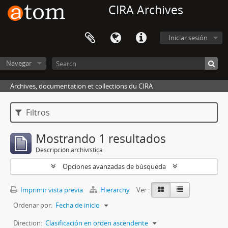
CIRA Archives
Iniciar sesión
Navegar
Archives, documentation et collections du CIRA
Filtros
Mostrando 1 resultados
Descripción archivística
Opciones avanzadas de búsqueda
Imprimir vista previa
Hierarchy
Ver :
Ordenar por:
Fecha de inicio
Direction:
Clasificación en orden ascendente