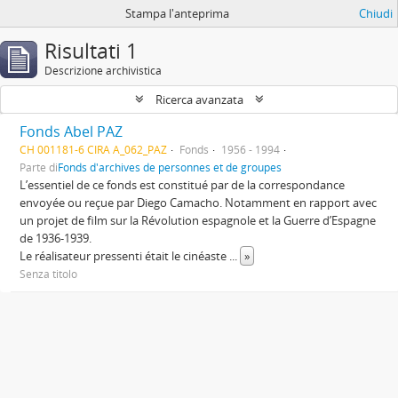
Stampa l'anteprima
Chiudi
Risultati 1
Descrizione archivistica
Ricerca avanzata
Fonds Abel PAZ
CH 001181-6 CIRA A_062_PAZ
Fonds
1956 - 1994
Parte di
Fonds d'archives de personnes et de groupes
L’essentiel de ce fonds est constitué par de la correspondance
envoyée ou reçue par Diego Camacho. Notamment en rapport avec
un projet de film sur la Révolution espagnole et la Guerre d’Espagne
de 1936-1939.
Le réalisateur pressenti était le cinéaste
...
»
Senza titolo