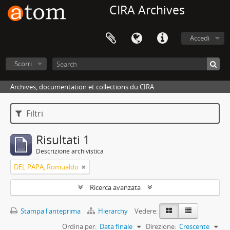
CIRA Archives
Accedi
Scorri
Archives, documentation et collections du CIRA
Filtri
Risultati 1
Descrizione archivistica
DEL PAPA, Romualdo
Ricerca avanzata
Stampa l'anteprima
Hierarchy
Vedere:
Ordina per:
Data finale
Direzione:
Crescente