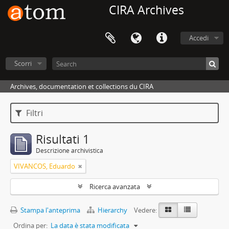
CIRA Archives
Accedi
Scorri
Archives, documentation et collections du CIRA
Filtri
Risultati 1
Descrizione archivistica
VIVANCOS, Eduardo
Ricerca avanzata
Stampa l'anteprima
Hierarchy
Vedere:
Ordina per:
La data è stata modificata