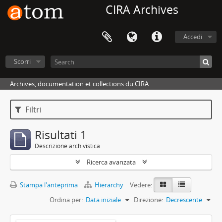
CIRA Archives
Accedi
Scorri
Archives, documentation et collections du CIRA
Filtri
Risultati 1
Descrizione archivistica
Ricerca avanzata
Stampa l'anteprima
Hierarchy
Vedere:
Ordina per:
Data iniziale
Direzione:
Decrescente