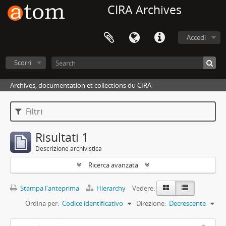
CIRA Archives
Accedi
Scorri
Archives, documentation et collections du CIRA
Filtri
Risultati 1
Descrizione archivistica
Ricerca avanzata
Stampa l'anteprima
Hierarchy
Vedere:
Ordina per:
Codice identificativo
Direzione:
Decrescente