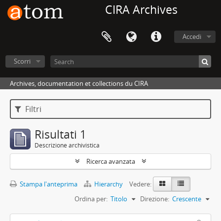
CIRA Archives
Accedi
Scorri
Archives, documentation et collections du CIRA
Filtri
Risultati 1
Descrizione archivistica
Ricerca avanzata
Stampa l'anteprima
Hierarchy
Vedere:
Ordina per:
Titolo
Direzione:
Crescente