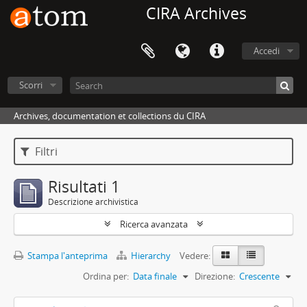
CIRA Archives
Accedi
Scorri
Archives, documentation et collections du CIRA
Filtri
Risultati 1
Descrizione archivistica
Ricerca avanzata
Stampa l'anteprima
Hierarchy
Vedere:
Ordina per:
Data finale
Direzione:
Crescente