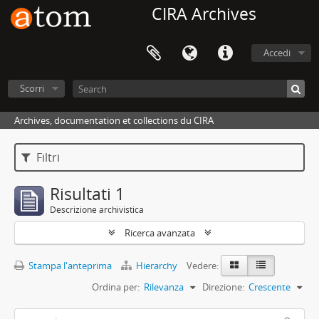
CIRA Archives
Accedi
Scorri
Archives, documentation et collections du CIRA
Filtri
Risultati 1
Descrizione archivistica
Ricerca avanzata
Stampa l'anteprima
Hierarchy
Vedere:
Ordina per:
Rilevanza
Direzione:
Crescente