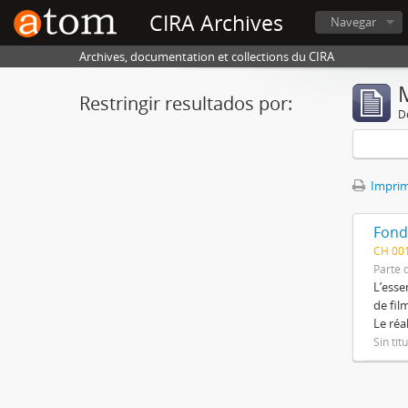
CIRA Archives
Navegar
Archives, documentation et collections du CIRA
Restringir resultados por:
De
Imprimi
Fond
CH 00
Parte 
L’esse
de fil
Le réa
Sin tít