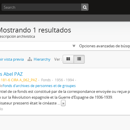
Mostrando 1 resultados
scripción archivística
Opciones avanzadas de bús
r vista previa
Hierarchy
Ver :
s Abel PAZ
1181-6 CIRA A_062_PAZ
Fonds
1956 - 1994
de
Fonds d'archives de personnes et de groupes
ntiel de ce fonds est constitué par de la correspondance envoyée ou reçu
m sur la Révolution espagnole et la Guerre d’Espagne de 1936-1939.
lisateur pressenti était le cinéaste
...
»
ulo