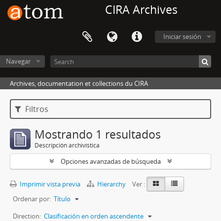
CIRA Archives
Iniciar sesión
Navegar
Archives, documentation et collections du CIRA
Filtros
Mostrando 1 resultados
Descripción archivística
Opciones avanzadas de búsqueda
Imprimir vista previa
Hierarchy
Ver :
Ordenar por:
Título
Direction:
Clasificación en orden ascendente