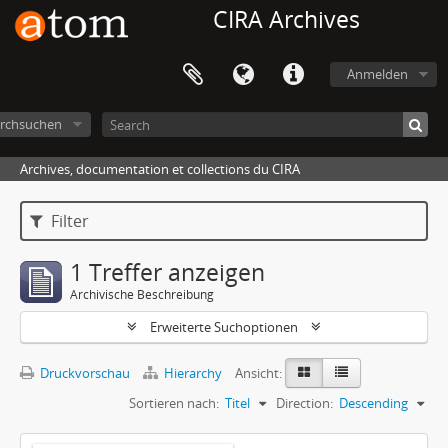
CIRA Archives
Anmelden
rchsuchen
Archives, documentation et collections du CIRA
Filter
1 Treffer anzeigen
Archivische Beschreibung
Erweiterte Suchoptionen
Druckvorschau
Hierarchy
Ansicht:
Sortieren nach:
Titel
Direction:
Descending