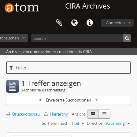
CIRA Archives
Anmelden
rchsuchen
Archives, documentation et collections du CIRA
Filter
1 Treffer anzeigen
Archivische Beschreibung
Erweiterte Suchoptionen
Druckvorschau
Hierarchy
Ansicht:
Sortieren nach:
Titel
Direction:
Ascending