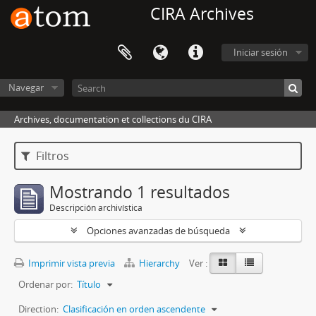
CIRA Archives
Iniciar sesión
Navegar
Archives, documentation et collections du CIRA
Filtros
Mostrando 1 resultados
Descripción archivística
Opciones avanzadas de búsqueda
Imprimir vista previa
Hierarchy
Ver :
Ordenar por:
Título
Direction:
Clasificación en orden ascendente