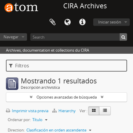
CIRA Archives
Iniciar sesión
Navegar
Archives, documentation et collections du CIRA
Filtros
Mostrando 1 resultados
Descripción archivística
Opciones avanzadas de búsqueda
Imprimir vista previa
Hierarchy
Ver :
Ordenar por:
Título
Direction:
Clasificación en orden ascendente