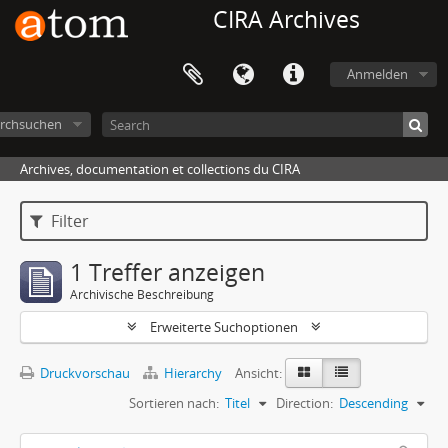
CIRA Archives
Anmelden
rchsuchen
Archives, documentation et collections du CIRA
Filter
1 Treffer anzeigen
Archivische Beschreibung
Erweiterte Suchoptionen
Druckvorschau
Hierarchy
Ansicht:
Sortieren nach:
Titel
Direction:
Descending