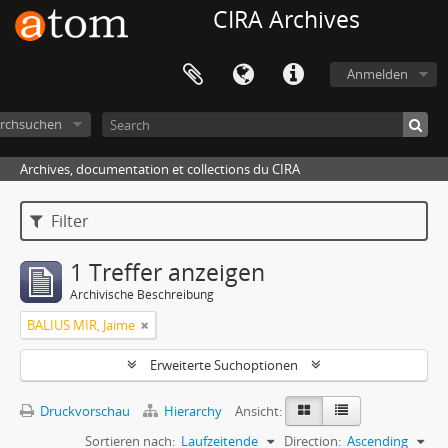
CIRA Archives
Anmelden
rchsuchen
Archives, documentation et collections du CIRA
Filter
1 Treffer anzeigen
Archivische Beschreibung
BALIUS MIR, Jaime
Erweiterte Suchoptionen
Druckvorschau
Hierarchy
Ansicht:
Sortieren nach:
Laufzeitende
Direction:
Ascending