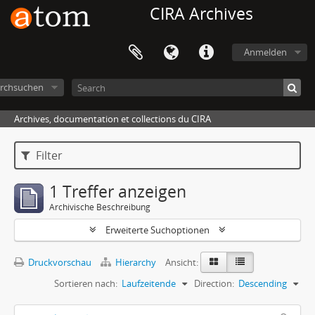
CIRA Archives
Anmelden
rchsuchen
Archives, documentation et collections du CIRA
Filter
1 Treffer anzeigen
Archivische Beschreibung
Erweiterte Suchoptionen
Druckvorschau
Hierarchy
Ansicht:
Sortieren nach:
Laufzeitende
Direction:
Descending