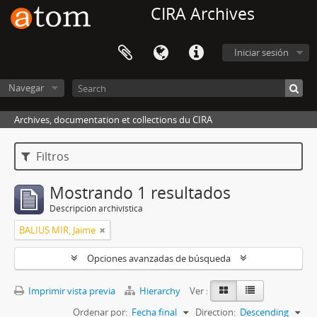
CIRA Archives
Iniciar sesión
Navegar
Archives, documentation et collections du CIRA
Filtros
Mostrando 1 resultados
Descripción archivística
BALIUS MIR, Jaime
Opciones avanzadas de búsqueda
Imprimir vista previa
Hierarchy
Ver :
Ordenar por:
Fecha final
Direction:
Descending