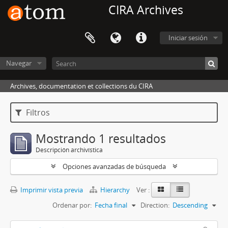
CIRA Archives
Iniciar sesión
Navegar
Archives, documentation et collections du CIRA
Filtros
Mostrando 1 resultados
Descripción archivística
Opciones avanzadas de búsqueda
Imprimir vista previa
Hierarchy
Ver :
Ordenar por:
Fecha final
Direction:
Descending