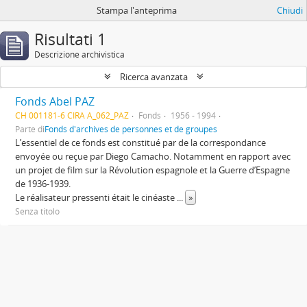
Stampa l'anteprima
Chiudi
Risultati 1
Descrizione archivistica
Ricerca avanzata
Fonds Abel PAZ
CH 001181-6 CIRA A_062_PAZ
Fonds
1956 - 1994
Parte di
Fonds d'archives de personnes et de groupes
L’essentiel de ce fonds est constitué par de la correspondance
envoyée ou reçue par Diego Camacho. Notamment en rapport avec
un projet de film sur la Révolution espagnole et la Guerre d’Espagne
de 1936-1939.
Le réalisateur pressenti était le cinéaste
...
»
Senza titolo