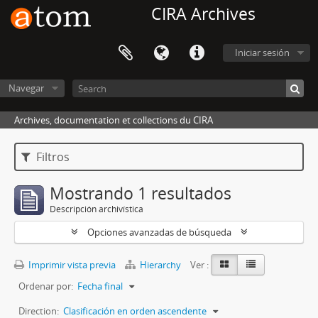
CIRA Archives
Iniciar sesión
Navegar
Archives, documentation et collections du CIRA
Filtros
Mostrando 1 resultados
Descripción archivística
Opciones avanzadas de búsqueda
Imprimir vista previa
Hierarchy
Ver :
Ordenar por:
Fecha final
Direction:
Clasificación en orden ascendente