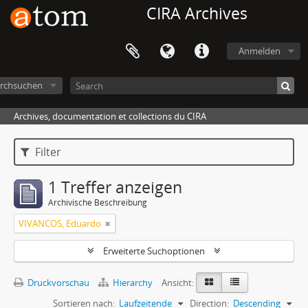
CIRA Archives
Anmelden
rchsuchen
Archives, documentation et collections du CIRA
Filter
1 Treffer anzeigen
Archivische Beschreibung
VIVANCOS, Eduardo
Erweiterte Suchoptionen
Druckvorschau
Hierarchy
Ansicht:
Sortieren nach:
Laufzeitende
Direction:
Descending