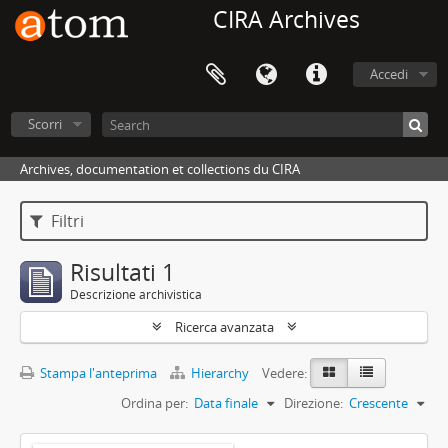
CIRA Archives
Accedi
Scorri
Archives, documentation et collections du CIRA
Filtri
Risultati 1
Descrizione archivistica
Ricerca avanzata
Stampa l'anteprima
Hierarchy
Vedere:
Ordina per:
Data finale
Direzione:
Crescente