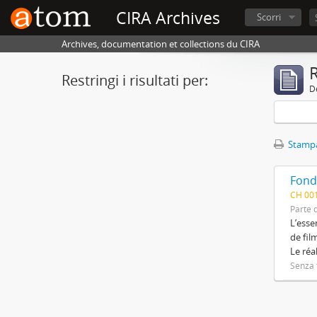
CIRA Archives
Scorri
Archives, documentation et collections du CIRA
R
Restringi i risultati per:
De
Stampa
Fond
CH 00
Parte d
L’esse
de fil
Le réa
Senza t