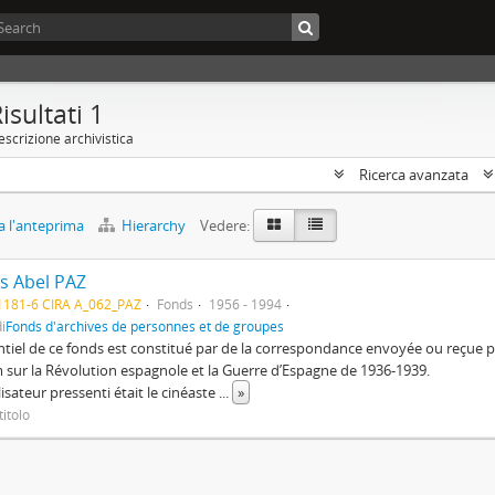
isultati 1
scrizione archivistica
Ricerca avanzata
 l'anteprima
Hierarchy
Vedere:
s Abel PAZ
1181-6 CIRA A_062_PAZ
Fonds
1956 - 1994
i
Fonds d'archives de personnes et de groupes
ntiel de ce fonds est constitué par de la correspondance envoyée ou reçu
m sur la Révolution espagnole et la Guerre d’Espagne de 1936-1939.
lisateur pressenti était le cinéaste
...
»
itolo