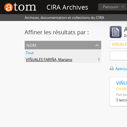
CIRA Archives
Parcourir
Archives, documentation et collections du CIRA
A
Affiner les résultats par :
D
nom
VIÑUALE
Tout
VIÑUALES FARIÑA, Mariano
1
Aperçu
VIÑU
CH 00
Fait pa
5 lett