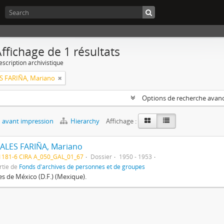
ffichage de 1 résultats
escription archivistique
S FARIÑA, Mariano
Options de recherche avan
 avant impression
Hierarchy
Affichage :
ALES FARIÑA, Mariano
1181-6 CIRA A_050_GAL_01_67
Dossier
1950 - 1953
rtie de
Fonds d'archives de personnes et de groupes
res de México (D.F.) (Mexique).