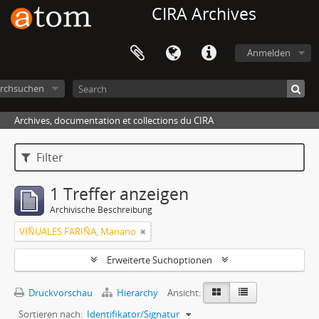
CIRA Archives
Anmelden
rchsuchen
Archives, documentation et collections du CIRA
Filter
1 Treffer anzeigen
Archivische Beschreibung
VIÑUALES FARIÑA, Mariano
Erweiterte Suchoptionen
Druckvorschau
Hierarchy
Ansicht:
Sortieren nach:
Identifikator/Signatur