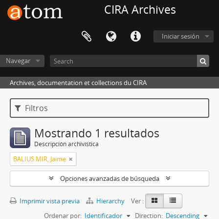
CIRA Archives
Iniciar sesión
Navegar
Archives, documentation et collections du CIRA
Filtros
Mostrando 1 resultados
Descripción archivística
BALIUS MIR, Jaime
Opciones avanzadas de búsqueda
Imprimir vista previa
Hierarchy
Ver :
Ordenar por:
Identificador
Direction:
Descending