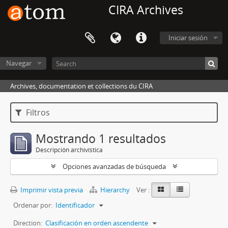
CIRA Archives
Iniciar sesión
Navegar
Archives, documentation et collections du CIRA
Filtros
Mostrando 1 resultados
Descripción archivística
Opciones avanzadas de búsqueda
Imprimir vista previa
Hierarchy
Ver :
Ordenar por:
Identificador
Direction:
Clasificación en orden ascendente