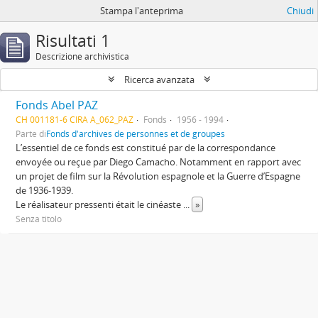
Stampa l'anteprima
Chiudi
Risultati 1
Descrizione archivistica
Ricerca avanzata
Fonds Abel PAZ
CH 001181-6 CIRA A_062_PAZ
Fonds
1956 - 1994
Parte di
Fonds d'archives de personnes et de groupes
L’essentiel de ce fonds est constitué par de la correspondance
envoyée ou reçue par Diego Camacho. Notamment en rapport avec
un projet de film sur la Révolution espagnole et la Guerre d’Espagne
de 1936-1939.
Le réalisateur pressenti était le cinéaste
...
»
Senza titolo