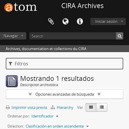
CIRA Archives
Iniciar sesión
Navegar
Archives, documentation et collections du CIRA
Filtros
Mostrando 1 resultados
Descripción archivística
Opciones avanzadas de búsqueda
Imprimir vista previa
Hierarchy
Ver :
Ordenar por:
Identificador
Direction:
Clasificación en orden ascendente