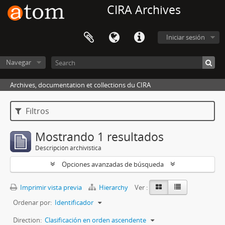
CIRA Archives
Iniciar sesión
Navegar
Archives, documentation et collections du CIRA
Filtros
Mostrando 1 resultados
Descripción archivística
Opciones avanzadas de búsqueda
Imprimir vista previa
Hierarchy
Ver :
Ordenar por:
Identificador
Direction:
Clasificación en orden ascendente