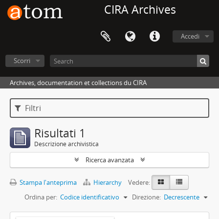
CIRA Archives
Accedi
Scorri
Archives, documentation et collections du CIRA
Filtri
Risultati 1
Descrizione archivistica
Ricerca avanzata
Stampa l'anteprima
Hierarchy
Vedere:
Ordina per:
Codice identificativo
Direzione:
Decrescente