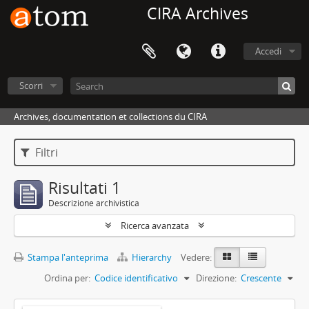
CIRA Archives
Accedi
Scorri
Archives, documentation et collections du CIRA
Filtri
Risultati 1
Descrizione archivistica
Ricerca avanzata
Stampa l'anteprima
Hierarchy
Vedere:
Ordina per:
Codice identificativo
Direzione:
Crescente