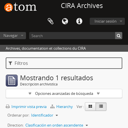
CIRA Archives
Iniciar sesión
Navegar
Archives, documentation et collections du CIRA
Filtros
Mostrando 1 resultados
Descripción archivística
Opciones avanzadas de búsqueda
Imprimir vista previa
Hierarchy
Ver :
Ordenar por:
Identificador
Direction:
Clasificación en orden ascendente