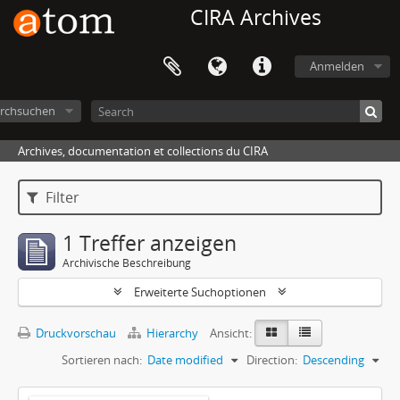
CIRA Archives
Anmelden
rchsuchen
Archives, documentation et collections du CIRA
Filter
1 Treffer anzeigen
Archivische Beschreibung
Erweiterte Suchoptionen
Druckvorschau
Hierarchy
Ansicht:
Sortieren nach:
Date modified
Direction:
Descending