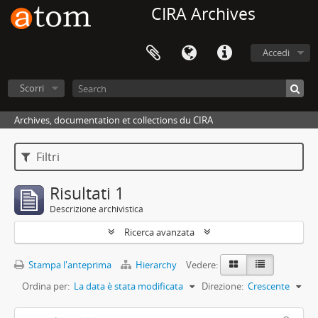
CIRA Archives
Accedi
Scorri
Archives, documentation et collections du CIRA
Filtri
Risultati 1
Descrizione archivistica
Ricerca avanzata
Stampa l'anteprima
Hierarchy
Vedere:
Ordina per:
La data è stata modificata
Direzione:
Crescente