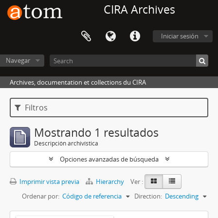
CIRA Archives
Iniciar sesión
Navegar
Archives, documentation et collections du CIRA
Filtros
Mostrando 1 resultados
Descripción archivística
Opciones avanzadas de búsqueda
Imprimir vista previa
Hierarchy
Ver :
Ordenar por:
Código de referencia
Direction:
Descending