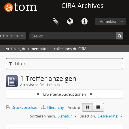
CIRA Archives
Anmelden
rchsuchen
Archives, documentation et collections du CIRA
Filter
1 Treffer anzeigen
Archivische Beschreibung
Erweiterte Suchoptionen
Druckvorschau
Hierarchy
Ansicht:
Sortieren nach:
Signatur
Direction:
Descending