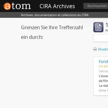
CIRA Archives
Durchsuchen
Archives, documentation et collections du CIRA
1
Grenzen Sie Ihre Trefferzahl
A
ein durch:
Druckv
Fond
CH 00
Teil vo
L’esse
de fil
Le réa
Ohne T