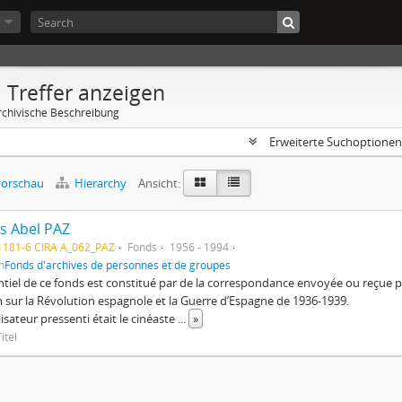
 Treffer anzeigen
rchivische Beschreibung
Erweiterte Suchoptione
orschau
Hierarchy
Ansicht:
s Abel PAZ
1181-6 CIRA A_062_PAZ
Fonds
1956 - 1994
n
Fonds d'archives de personnes et de groupes
ntiel de ce fonds est constitué par de la correspondance envoyée ou reçu
m sur la Révolution espagnole et la Guerre d’Espagne de 1936-1939.
lisateur pressenti était le cinéaste
...
»
itel