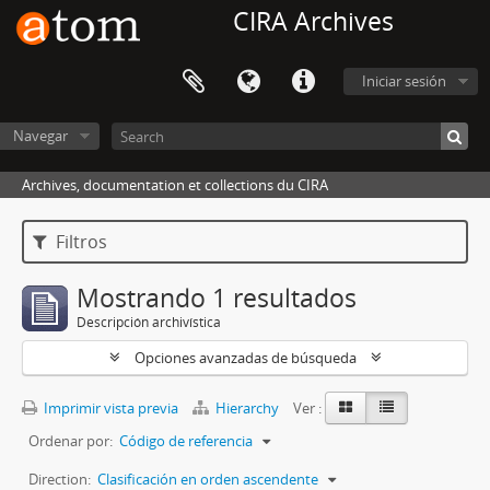
CIRA Archives
Iniciar sesión
Navegar
Archives, documentation et collections du CIRA
Filtros
Mostrando 1 resultados
Descripción archivística
Opciones avanzadas de búsqueda
Imprimir vista previa
Hierarchy
Ver :
Ordenar por:
Código de referencia
Direction:
Clasificación en orden ascendente