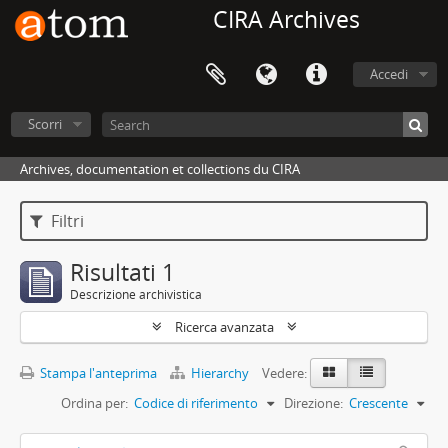
CIRA Archives
Accedi
Scorri
Archives, documentation et collections du CIRA
Filtri
Risultati 1
Descrizione archivistica
Ricerca avanzata
Stampa l'anteprima
Hierarchy
Vedere:
Ordina per:
Codice di riferimento
Direzione:
Crescente