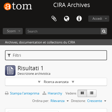
CIRA Archives
Accedi
Scorri
Archives, documentation et collections du CIRA
Filtri
Risultati 1
Descrizione archivistica
Ricerca avanzata
Stampa l'anteprima
Hierarchy
Vedere:
Ordina per:
Rilevanza
Direzione:
Crescente