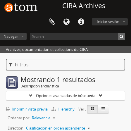
CIRA Archives
Iniciar sesión
Navegar
Archives, documentation et collections du CIRA
Filtros
Mostrando 1 resultados
Descripción archivística
Opciones avanzadas de búsqueda
Imprimir vista previa
Hierarchy
Ver :
Ordenar por:
Relevancia
Direction:
Clasificación en orden ascendente