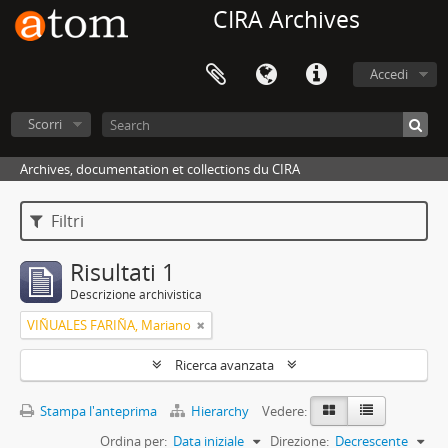
CIRA Archives
Accedi
Scorri
Archives, documentation et collections du CIRA
Filtri
Risultati 1
Descrizione archivistica
VIÑUALES FARIÑA, Mariano
Ricerca avanzata
Stampa l'anteprima
Hierarchy
Vedere:
Ordina per:
Data iniziale
Direzione:
Decrescente